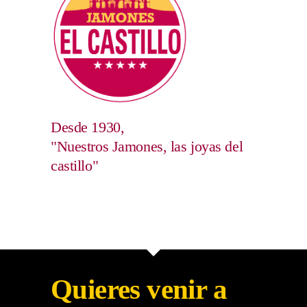
Desde 1930,
"Nuestros Jamones, las joyas del
castillo"
Quieres venir a